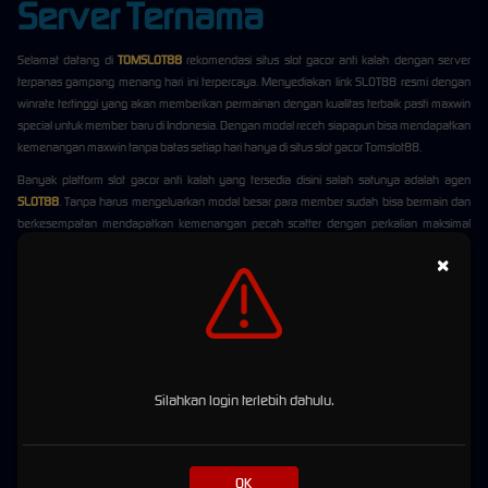
Server Ternama
Selamat datang di
TOMSLOT88
rekomendasi situs slot gacor anti kalah dengan server
terpanas gampang menang hari ini terpercaya. Menyediakan link SLOT88 resmi dengan
winrate tertinggi yang akan memberikan permainan dengan kualitas terbaik pasti maxwin
special untuk member baru di Indonesia. Dengan modal receh siapapun bisa mendapatkan
kemenangan maxwin tanpa batas setiap hari hanya di situs slot gacor Tomslot88.
Banyak platform slot gacor anti kalah yang tersedia disini salah satunya adalah agen
SLOT88
. Tanpa harus mengeluarkan modal besar para member sudah bisa bermain dan
berkesempatan mendapatkan kemenangan pecah scatter dengan perkalian maksimal
dalam waktu singkat. Sudah banyak member kami yang membuktikan sendiri kalau
×
permainan slot gacor anti kalah itu benar adanya bukan hanya drama di situs slot
Tomslot88. Sehingga dengan begitu anda tidak perlu lagi ragu untuk bermain dan meraih
kemenangan besar bersama dengan kami.
Bocoran Permainan Slot Gacor
Gampang Menang Terbaru Pasti
Silahkan login terlebih dahulu.
Maxwin
Situs Tomslot88 tidak pernah kekurangan game
SLOT GACOR
untuk dimainkan setiap
OK