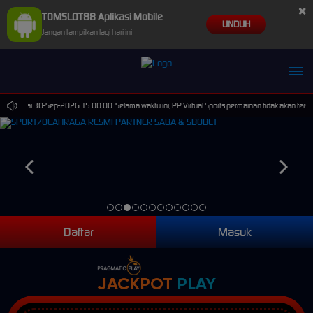
×
TOMSLOT88 Aplikasi Mobile
UNDUH
Jangan tampilkan lagi hari ini
0 sampai 30-Sep-2026 15.00.00. Selama waktu ini, PP Virtual Sports permainan tidak akan ters
Daftar
Masuk
JACKPOT
PLAY