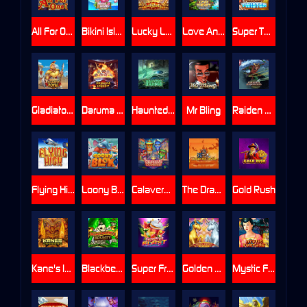
All For One
Bikini Island Deluxe
Lucky Lucky
Love And Riches: Eldorado
Super Twister
Gladiator Royal
Daruma Impact
Haunted Harbor
Mr Bling
Raiden Shogun
Flying High
Loony Blox
Calaveras Explosivas
The Dragon Castle
Gold Rush
Kane's Inferno
Blackbeards Bounty
Super Fruit Blast
Golden Unicorn Deluxe
Mystic Fortune