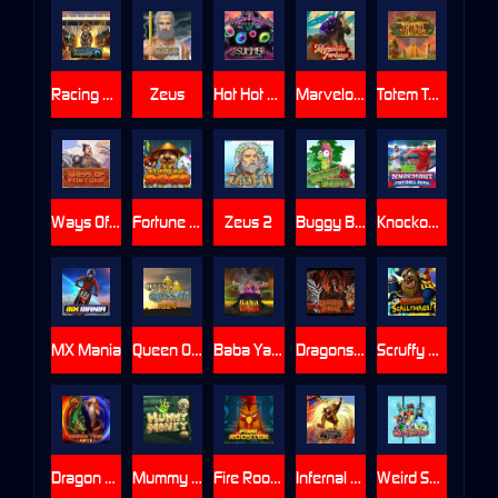
Racing Royalty
Zeus
Hot Hot Summer
Marvelous Furlongs
Totem Towers
Ways Of Fortune
Fortune Dogs
Zeus 2
Buggy Bonus
Knockout Football Rush
MX Mania
Queen Of Queens 2
Baba Yaga
Dragons Throne
Scruffy Scallywags
Dragon Tiger Gate
Mummy Money
Fire Rooster
Infernal Fury
Weird Science