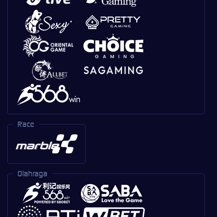
Race
Olahraga