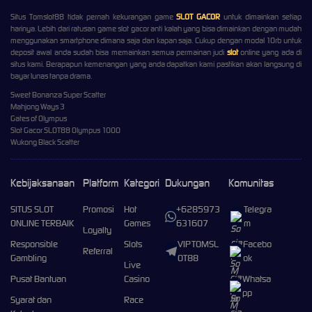
Situs Tomslot88 tidak pernah kekurangan game
SLOT GACOR
untuk dimainkan setiap
harinya. Lebih dari ratusan game slot gacor anti kalah yang bisa dimainkan dengan mudah
menggunakan smartphone dimana saja dan kapan saja. Cukup dengan modal 10rb untuk
deposit awal anda sudah bisa memainkan semua permainan judi
slot
online yang ada di
situs kami. Berapapun kemenangan yang anda dapatkan kami pastikan akan langsung di
bayar lunas tanpa drama.
Sweet Bonanza Super Scatter
Mahjong Ways 3
Gates of Olympus
Slot Gacor SLOT88 Olympus 1000
Wukong Black Scatter
Kebijaksanaan
Platform
Kategori
Dukungan
Komunitas
SITUS SLOT
Promosi
Hot
+6285973
Telegra
ONLINE TERBAIK
Games
631607
m
Loyalty
Responsible
Slots
VIPTOMSL
Facebo
Referral
Gambling
OT88
ok
Live
Pusat Bantuan
Casino
Whatsa
pp
Syarat dan
Race