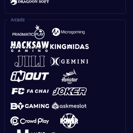
Arcade