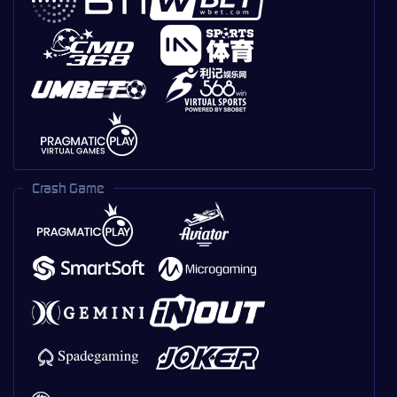
Crash Game