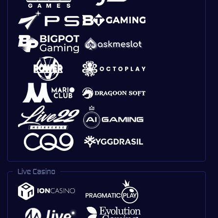
Live Casino