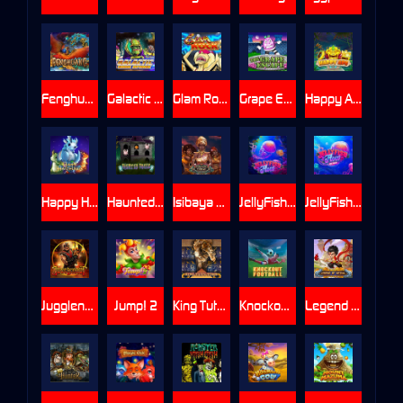
Fenghuang
Galactic Cash
Glam Rock
Grape Escape
Happy Ape
Happy Hatchlings
Haunted House
Isibaya Queens
JellyFish Flow
JellyFish Flow Ultra
Jugglenaut
Jump! 2
King Tuts Tomb
Knockout Football
Legend Of Nezha