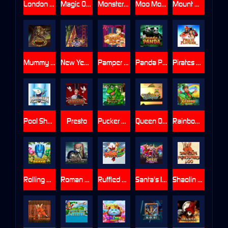
London Hunter
Magic Oak
Monster Mash Cash
Moo Moo Cow
Mount Mazuma
Mummy Hunter
New Years Bash
Pamper Me
Panda Panda
Pirates Plunder
Pool Shark
Presto
Pucker Up Prince
Queen Of Queens
Rainbowmania
Rolling Roger
Roman Empire
Ruffled Up
Santa's Inn
Shaolin Fortunes 100