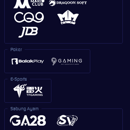
Poker
E-Sports
Sabung Ayam