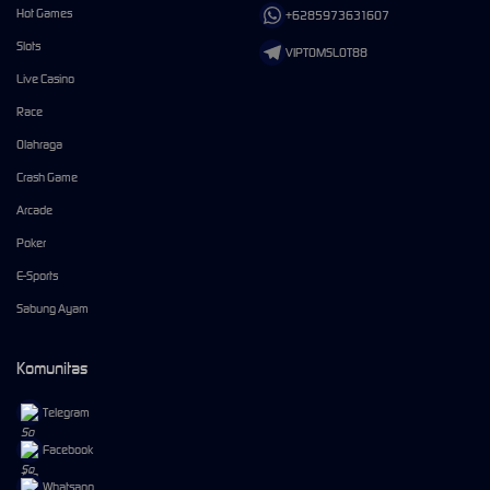
Hot Games
+6285973631607
Slots
VIPTOMSLOT88
Live Casino
Race
Olahraga
Crash Game
Arcade
Poker
E-Sports
Sabung Ayam
Komunitas
Telegram
Facebook
Whatsapp