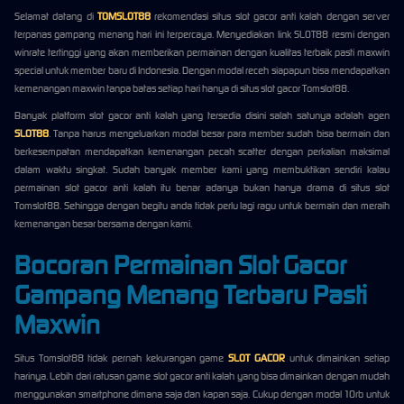
Selamat datang di
TOMSLOT88
rekomendasi situs slot gacor anti kalah dengan server
terpanas gampang menang hari ini terpercaya. Menyediakan link SLOT88 resmi dengan
winrate tertinggi yang akan memberikan permainan dengan kualitas terbaik pasti maxwin
special untuk member baru di Indonesia. Dengan modal receh siapapun bisa mendapatkan
kemenangan maxwin tanpa batas setiap hari hanya di situs slot gacor Tomslot88.
Banyak platform slot gacor anti kalah yang tersedia disini salah satunya adalah agen
SLOT88
. Tanpa harus mengeluarkan modal besar para member sudah bisa bermain dan
berkesempatan mendapatkan kemenangan pecah scatter dengan perkalian maksimal
dalam waktu singkat. Sudah banyak member kami yang membuktikan sendiri kalau
permainan slot gacor anti kalah itu benar adanya bukan hanya drama di situs slot
Tomslot88. Sehingga dengan begitu anda tidak perlu lagi ragu untuk bermain dan meraih
kemenangan besar bersama dengan kami.
Bocoran Permainan Slot Gacor
Gampang Menang Terbaru Pasti
Maxwin
Situs Tomslot88 tidak pernah kekurangan game
SLOT GACOR
untuk dimainkan setiap
harinya. Lebih dari ratusan game slot gacor anti kalah yang bisa dimainkan dengan mudah
menggunakan smartphone dimana saja dan kapan saja. Cukup dengan modal 10rb untuk