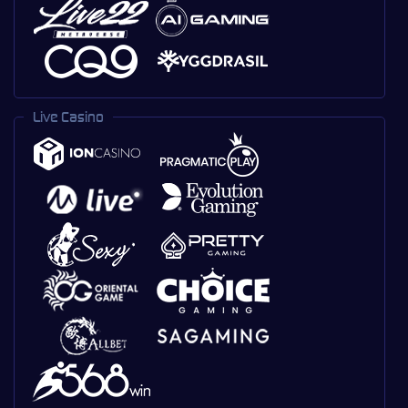
Live Casino