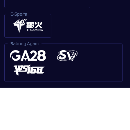
E-Sports
Sabung Ayam