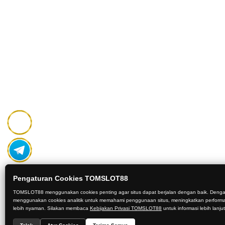
Pengaturan Cookies TOMSLOT88
TOMSLOT88 menggunakan cookies penting agar situs dapat berjalan dengan baik. Dengan
menggunakan cookies analitik untuk memahami penggunaan situs, meningkatkan perform
lebih nyaman. Silakan membaca
Kebijakan Privasi TOMSLOT88
untuk informasi lebih lanjut