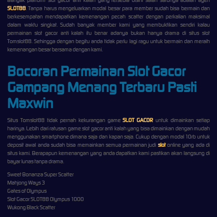
SLOT88
. Tanpa harus mengeluarkan modal besar para member sudah bisa bermain dan
berkesempatan mendapatkan kemenangan pecah scatter dengan perkalian maksimal
dalam waktu singkat. Sudah banyak member kami yang membuktikan sendiri kalau
permainan slot gacor anti kalah itu benar adanya bukan hanya drama di situs slot
Tomslot88. Sehingga dengan begitu anda tidak perlu lagi ragu untuk bermain dan meraih
kemenangan besar bersama dengan kami.
Bocoran Permainan Slot Gacor
Gampang Menang Terbaru Pasti
Maxwin
Situs Tomslot88 tidak pernah kekurangan game
SLOT GACOR
untuk dimainkan setiap
harinya. Lebih dari ratusan game slot gacor anti kalah yang bisa dimainkan dengan mudah
menggunakan smartphone dimana saja dan kapan saja. Cukup dengan modal 10rb untuk
deposit awal anda sudah bisa memainkan semua permainan judi
slot
online yang ada di
situs kami. Berapapun kemenangan yang anda dapatkan kami pastikan akan langsung di
bayar lunas tanpa drama.
Sweet Bonanza Super Scatter
Mahjong Ways 3
Gates of Olympus
Slot Gacor SLOT88 Olympus 1000
Wukong Black Scatter