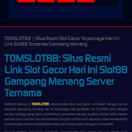
TOMSLOT88 | Situs Resmi Slot Gacor Terpercaya Hari Ini
Link Slot88 Terpanas Gampang Menang
TOMSLOT88: Situs Resmi
Link Slot Gacor Hari Ini Slot88
Gampang Menang Server
Ternama
Selamat datang di
TOMSLOT88
rekomendasi situs slot gacor anti kalah dengan server
terpanas gampang menang hari ini terpercaya. Menyediakan link SLOT88 resmi dengan
winrate tertinggi yang akan memberikan permainan dengan kualitas terbaik pasti maxwin
special untuk member baru di Indonesia. Dengan modal receh siapapun bisa mendapatkan
kemenangan maxwin tanpa batas setiap hari hanya di situs slot gacor Tomslot88.
Banyak platform slot gacor anti kalah yang tersedia disini salah satunya adalah agen