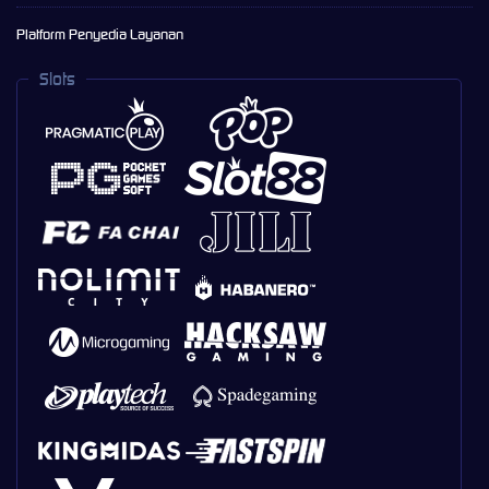
Platform Penyedia Layanan
Slots