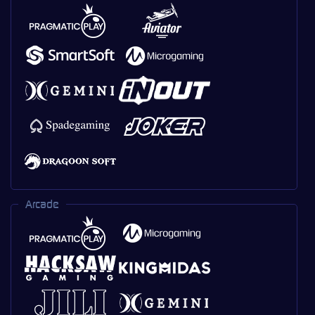
Arcade